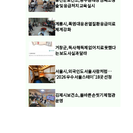
홍천군보건소, 공무원 대상 심폐소생
술 및 응급처치 교육 실시
계룡시, 폭염 대응 온열질환 응급의료
체계 강화
거창군, 독사 해독제 없어 치료 못했다
는 보도 사실과 달라
서울시, 외국인도 서울 사람처럼…
‘2026 우수 서울스테이’ 18곳 선정
김제시보건소, 올바른 손씻기 체험관
운영