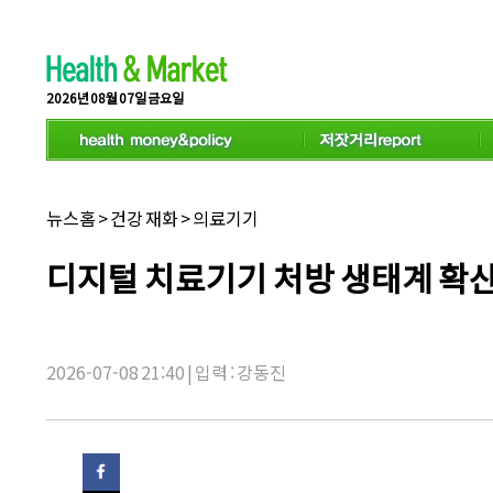
스
크
롤
이
동
2026년 08월 07일 금요일
상
태
바
채
뉴스홈
>
건강 재화
>
의료기기
널
명:
기
디지털 치료기기 처방 생태계 확산하
사
제
목:
2026-07-08 21:40 | 입력 : 강동진