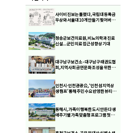
사이비 진보는 틀렸다, 국립대 등록금
무상와 서울대 10개 만들기 찢어버려
야
청송군보건의료원, 비뇨의학과 진료
신설...군민 의료 접근성 향상 기대
대구남구보건소 - 대구남구 태권도협
회,지역사회 금연문화 조성을 위한 업
무협약 체결
인천시·인천관광公, ‘인천 섬 지역상
생 캠프’ 통해 주민 수요 반영한 뷰티케
어 지원
동해시, 가족이 행복한 도시 만든다 생
애주기별 가족 맞춤형 프로그램 첫 운
영