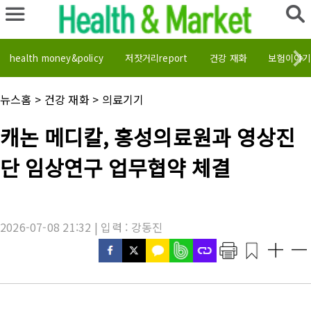
health money&policy
저잣거리report
건강 재화
보험이야기
채
뉴스홈
>
건강 재화
>
의료기기
널
명
기
캐논 메디칼, 홍성의료원과 영상진
:
사
제
단 임상연구 업무협약 체결
목
:
2026-07-08 21:32 | 입력 : 강동진