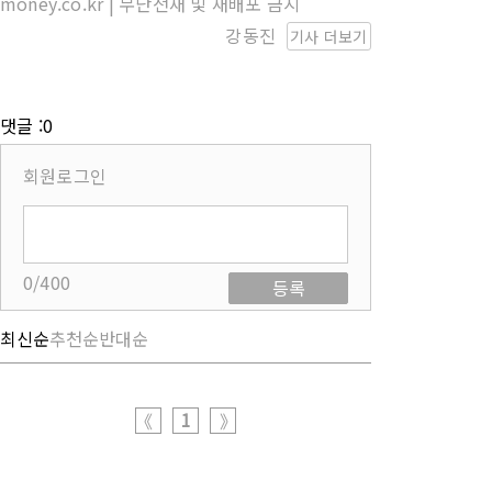
money.co.kr | 무단전재 및 재배포 금지
강동진
기사 더보기
댓글 :0
회원로그인
0/400
등록
최신순
추천순
반대순
1
《
》