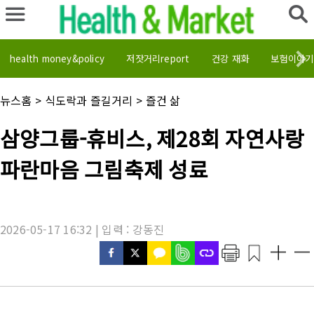
health money&policy
저잣거리report
건강 재화
보험이야기
채
뉴스홈
>
식도락과 즐길거리
>
즐건 삶
널
명
기
삼양그룹-휴비스, 제28회 자연사랑
:
사
제
파란마음 그림축제 성료
목
:
2026-05-17 16:32 | 입력 : 강동진