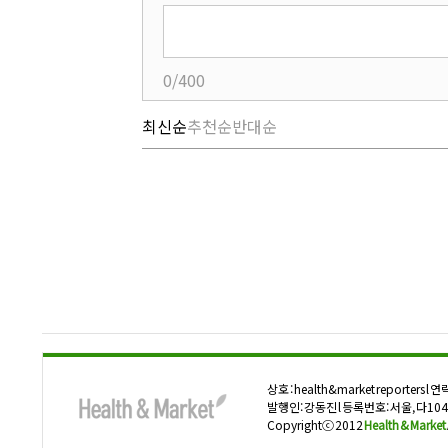
0/400
최신순
추천순
반대순
상호 : health&market reporters l 연
발행인: 강동진 l 등록번호: 서울, 다1047
Copyrightⓒ 2012
Health & Market