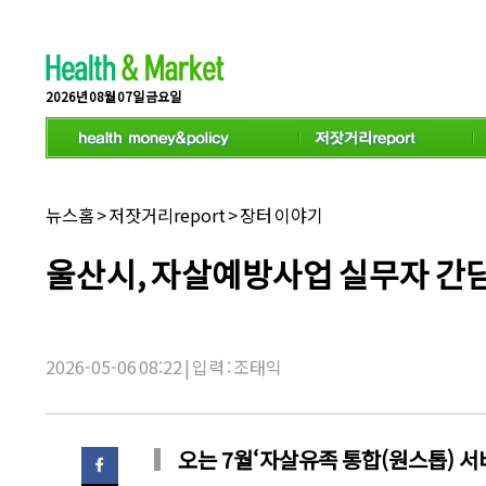
스
크
롤
이
동
2026년 08월 07일 금요일
상
태
바
채
뉴스홈
>
저잣거리report
>
장터 이야기
널
명:
기
울산시, 자살예방사업 실무자 간
사
제
목:
2026-05-06 08:22 | 입력 : 조태익
오는 7월‘자살유족 통합(원스톱) 서