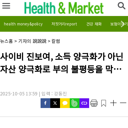
health money&policy
저잣거리report
건강 재화
보험이야기
채
뉴스홈
>
기자의 說說說
>
칼럼
널
명
기
사이비 진보여, 소득 양극화가 아닌
:
사
제
자산 양극화로 부의 불평등을 막아
목
:
야
2025-10-05 13:59 | 입력 : 강동진