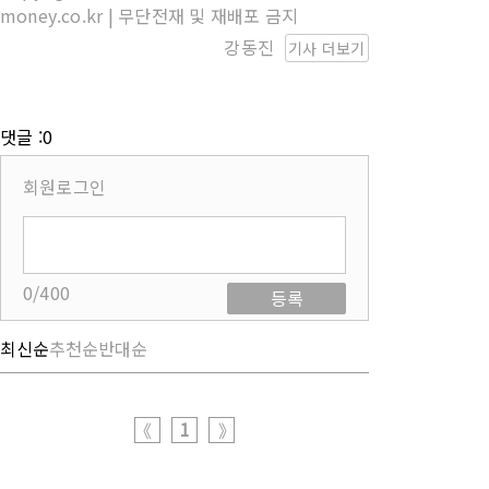
money.co.kr | 무단전재 및 재배포 금지
강동진
기사 더보기
댓글 :0
회원로그인
0/400
등록
최신순
추천순
반대순
1
《
》