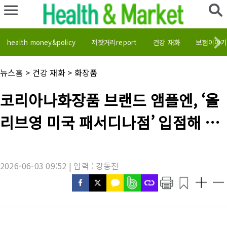
health money&policy
저잣거리report
건강 재화
보험이야기
채
뉴스홈
>
건강 재화
>
화장품
널
명
기
코리아나화장품 브랜드 앰플엔, ‘올
:
사
제
리브영 미국 패서디나점’ 입점해 글
목
:
로벌 고객 공략 박차
2026-06-03 09:52 | 입력 : 강동진