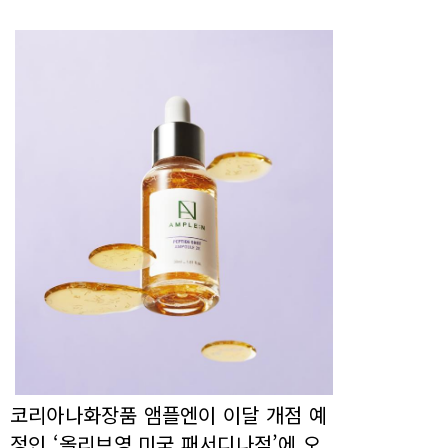
코리아나화장품 앰플엔이 이달 개점 예
정인 ‘올리브영 미국 패서디나점’에 오