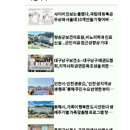
사이비 진보는 틀렸다, 국립대 등록금
무상와 서울대 10개 만들기 찢어버려
야
청송군보건의료원, 비뇨의학과 진료
신설...군민 의료 접근성 향상 기대
대구남구보건소 - 대구남구 태권도협
회,지역사회 금연문화 조성을 위한 업
무협약 체결
인천시·인천관광公, ‘인천 섬 지역상
생 캠프’ 통해 주민 수요 반영한 뷰티케
어 지원
동해시, 가족이 행복한 도시 만든다 생
애주기별 가족 맞춤형 프로그램 첫 운
영