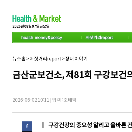
스
크
롤
이
동
2026년 08월 07일 금요일
상
태
바
채
뉴스홈
>
저잣거리report
>
장터 이야기
널
명:
기
금산군보건소, 제81회 구강보건의
사
제
목:
2026-06-02 10:11 | 입력 : 조태익
구강건강의 중요성 알리고 올바른 