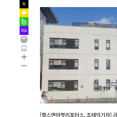
[헬스앤마켓리포터스, 조태익기자] 금