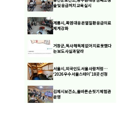
홍천군보건소, 공무원 대상 심폐소생
술 및 응급처치 교육 실시
계룡시, 폭염 대응 온열질환 응급의료
체계 강화
거창군, 독사 해독제 없어 치료 못했다
는 보도 사실과 달라
서울시, 외국인도 서울 사람처럼…
‘2026 우수 서울스테이’ 18곳 선정
김제시보건소, 올바른 손씻기 체험관
운영