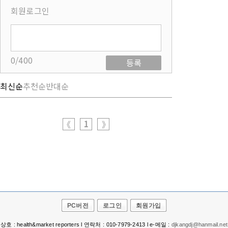
회원로그인
0/400
등록
최신순
추천순
반대순
1
《
》
PC버전
로그인
회원가입
상호 : health&market reporters l 연락처 : 010-7979-2413 l e-메일 :
djkangdj@hanmail.net