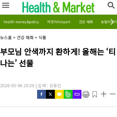
health money&policy
저잣거리report
건강 재화
보험이야기
채
뉴스홈
>
건강 재화
>
식품
널
명
기
부모님 안색까지 환하게! 올해는 ‘티
:
사
제
나는’ 선물
목
:
2026-05-06 20:39 | 입력 : 강동진