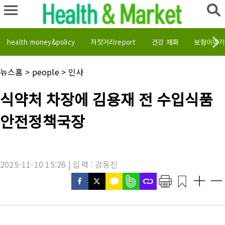
health money&policy
저잣거리report
건강 재화
보험이야기
채
뉴스홈
>
people
>
인사
널
명
기
식약처 차장에 김용재 전 수입식품
:
사
제
안전정책국장
목
:
2025-11-10 15:26 | 입력 : 강동진