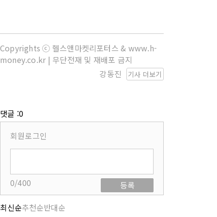
Copyrights ⓒ 헬스앤마켓리포터스 & www.h-
money.co.kr | 무단전재 및 재배포 금지
강동진
기사 더보기
댓글 :0
회원로그인
0/400
등록
최신순
추천순
반대순