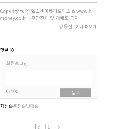
Copyrights ⓒ 헬스앤마켓리포터스 & www.h-
money.co.kr | 무단전재 및 재배포 금지
강동진
기사 더보기
댓글 :0
회원로그인
0/400
등록
최신순
추천순
반대순
1
《
》