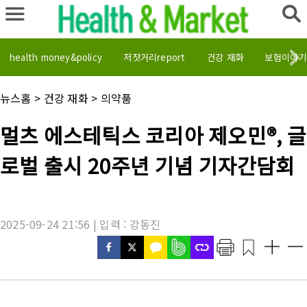
health money&policy
저잣거리report
건강 재화
보험이야기
채
뉴스홈
>
건강 재화
>
의약품
널
명
기
멀츠 에스테틱스 코리아 제오민®, 글
:
사
제
로벌 출시 20주년 기념 기자간담회
목
:
2025-09-24 21:56 | 입력 : 강동진