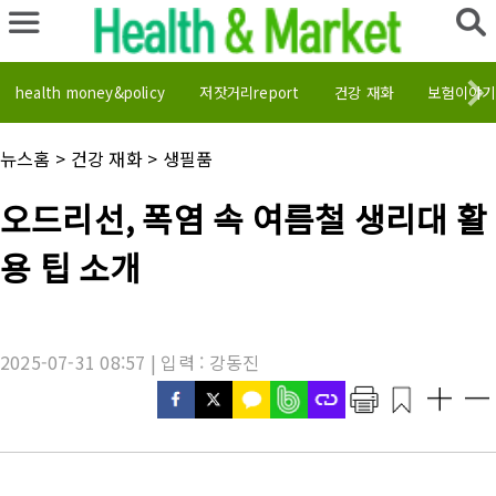
health money&policy
저잣거리report
건강 재화
보험이야기
채
뉴스홈
>
건강 재화
>
생필품
널
명
기
오드리선, 폭염 속 여름철 생리대 활
:
사
제
용 팁 소개
목
:
2025-07-31 08:57 | 입력 : 강동진