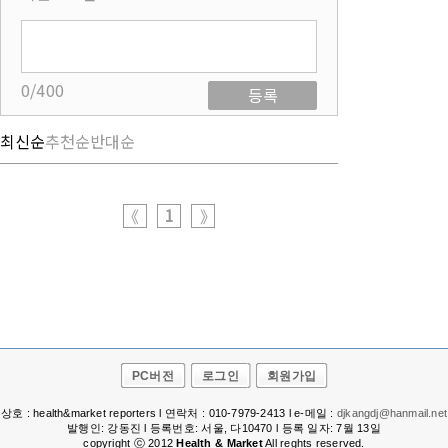
0/400
등록
최신순
추천순
반대순
1
《
》
PC버전
로그인
회원가입
상호 : health&market reporters l 연락처 : 010-7979-2413 l e-메일 :
djkangdj@hanmail.net
발행인: 강동진 l 등록번호: 서울, 다10470 l 등록 일자: 7월 13일
copyright ⓒ 2012
Health & Market
All reghts reserved.