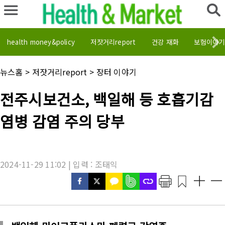
health money&policy
저잣거리report
건강 재화
보험이야기
채
뉴스홈
>
저잣거리report
>
장터 이야기
널
명
기
전주시보건소, 백일해 등 호흡기감
:
사
제
염병 감염 주의 당부
목
:
2024-11-29 11:02 | 입력 : 조태익