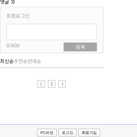
댓글 :0
회원로그인
0/400
등록
최신순
추천순
반대순
1
《
》
PC버전
로그인
회원가입