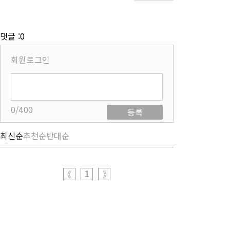
댓글 :0
회원로그인
0/400
등록
최신순
추천순
반대순
1
《
》