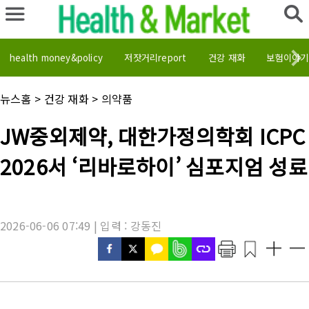
health money&policy
저잣거리report
건강 재화
보험이야기
채
뉴스홈
>
건강 재화
>
의약품
널
명
기
JW중외제약, 대한가정의학회 ICPC
:
사
제
2026서 ‘리바로하이’ 심포지엄 성료
목
:
2026-06-06 07:49 | 입력 : 강동진