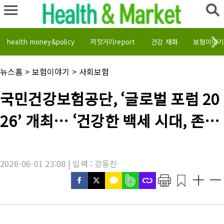
health money&policy
저잣거리report
건강 재화
보험이야기
채
뉴스홈
>
보험이야기
>
사회보험
널
명
기
국민건강보험공단, ‘글로벌 포럼 20
:
사
제
26’ 개최… ‘건강한 백세 시대, 존엄
목
:
한 노년의 가치’
2026-06-01 23:08 | 입력 : 강동진