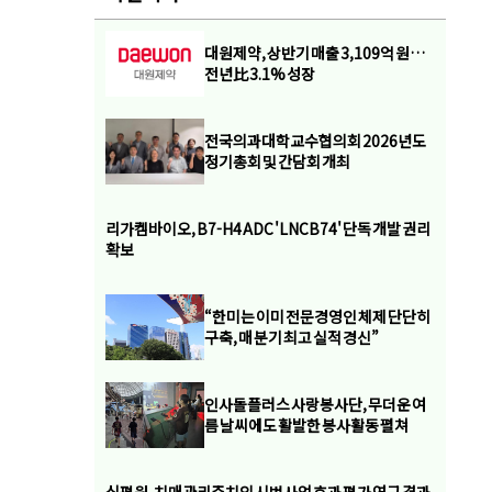
대원제약, 상반기 매출 3,109억 원…
전년比 3.1% 성장
전국의과대학교수협의회 2026년도
정기총회 및 간담회 개최
리가켐바이오, B7-H4 ADC 'LNCB74' 단독 개발 권리
확보
“한미는 이미 전문경영인 체제 단단히
구축, 매 분기 최고 실적 경신”
인사돌플러스 사랑봉사단, 무더운 여
름 날씨에도 활발한 봉사활동 펼쳐