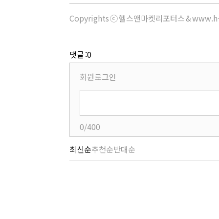
Copyrights ⓒ 헬스앤마켓리포터스 & www.h-
댓글 :0
회원로그인
0/400
최신순
추천순
반대순