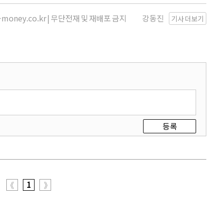
money.co.kr | 무단전재 및 재배포 금지
강동진
기사 더보기
등록
1
《
》