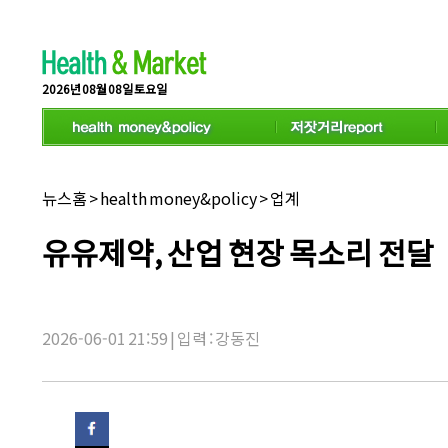
스
크
롤
이
동
2026년 08월 08일 토요일
상
태
바
채
뉴스홈
>
health money&policy
>
업계
널
명:
기
유유제약, 산업 현장 목소리 전달
사
제
목:
2026-06-01 21:59 | 입력 : 강동진