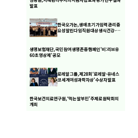
심평원, 치매관리주치의 시범사업 효과 평가 연구 결과
발표
한국오가논, 생애 초기 가임력 관리 중
요성 알린다 임직원 대상 생식건강·가
임력 보존 교육 실시
생명보험재단, 국민 참여 생명존중 캠페인 '비:리브유
60초 영상제' 공모
로레알 그룹, 제28회 ‘로레알-유네스
코 세계여성과학자상’ 수상자 발표
한국보건의료연구원, ‘먹는 알부민’ 주제로 원탁회의
개최