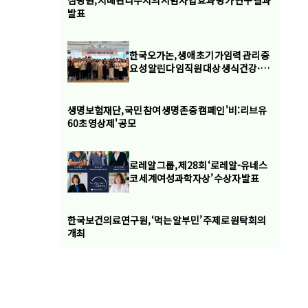
심평원, 치매관리주치의 시범사업 효과 평가 연구 결과
발표
한국오가논, 생애 초기 가임력 관리 중
요성 알린다 임직원 대상 생식건강·가
임력 보존 교육 실시
생명보험재단, 국민 참여 생명존중 캠페인 '비:리브유
60초 영상제' 공모
로레알 그룹, 제28회 ‘로레알-유네스
코 세계여성과학자상’ 수상자 발표
한국보건의료연구원, ‘먹는 알부민’ 주제로 원탁회의
개최