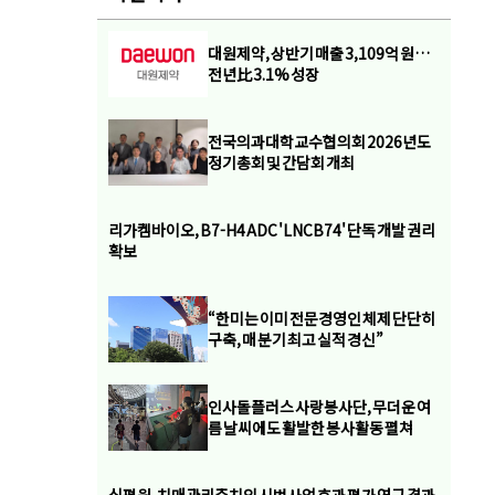
대원제약, 상반기 매출 3,109억 원…
전년比 3.1% 성장
전국의과대학교수협의회 2026년도
정기총회 및 간담회 개최
리가켐바이오, B7-H4 ADC 'LNCB74' 단독 개발 권리
확보
“한미는 이미 전문경영인 체제 단단히
구축, 매 분기 최고 실적 경신”
인사돌플러스 사랑봉사단, 무더운 여
름 날씨에도 활발한 봉사활동 펼쳐