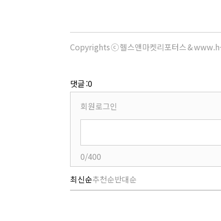
Copyrights ⓒ 헬스앤마켓리포터스 & www.h-
댓글 :0
회원로그인
0/400
최신순
추천순
반대순