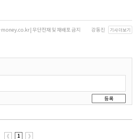
money.co.kr | 무단전재 및 재배포 금지
강동진
기사 더보기
등록
1
《
》