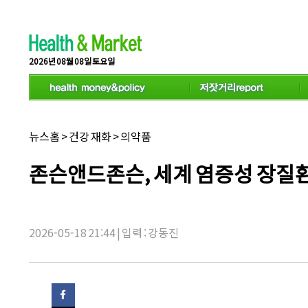
스
크
롤
이
동
2026년 08월 08일 토요일
상
태
바
채
뉴스홈
>
건강 재화
>
의약품
널
명:
기
존슨앤드존슨, 세계 염증성 장질환
사
제
목:
2026-05-18 21:44 | 입력 : 강동진