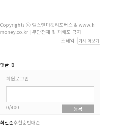
Copyrights ⓒ 헬스앤마켓리포터스 & www.h-
money.co.kr | 무단전재 및 재배포 금지
조태익
기사 더보기
댓글 :0
회원로그인
0/400
등록
최신순
추천순
반대순