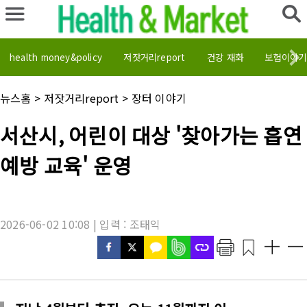
health money&policy
저잣거리report
건강 재화
보험이야기
채
뉴스홈
>
저잣거리report
>
장터 이야기
널
명
기
서산시, 어린이 대상 '찾아가는 흡연
:
사
제
예방 교육' 운영
목
:
2026-06-02 10:08 | 입력 : 조태익