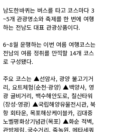
남도한바퀴는 버스를 타고 코스마다 3
~5개 관광명소와 축제를 한 번에 여행
하는 전남도 대표 관광상품이다.
6~8월 운행하는 이번 여름 여행코스는
전남의 여름 정취를 만끽할 14개 코스
로 구성됐다.
주요 코스는 ▲선암사, 광양 불고기거
리, 요트체험(순천·광양) ▲백양사, 영
광 굴비거리, 백수해안도로, 칠산타워
(장성·영광) ▲국립해양유물전시관, 북
항 회타운, 목포해상케이블카, 김대중
노벨평화상기념관(목포) ▲화순 적벽,
관방제림․국수거리, 죽녹원, 메타세쿼