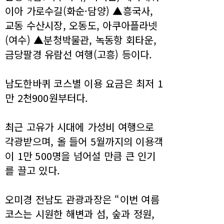
이아 가로수길(화순·담양) ▲흥국사,
교동 수산시장, 오동도, 아쿠아플라넷
(여수) ▲분청박물관, 녹동항 회타운,
금당팔경 유람선 여행(고흥) 등이다.
남도한바퀴 코스별 이용 요금은 최저 1
만 2천900원부터다.
최근 고유가 시대에 가성비 여행으로
각광받으며, 올 들어 5월까지의 이용객
이 1만 500명을 넘어설 만큼 큰 인기
를 끌고 있다.
오미경 전남도 관광과장은 “이번 여름
코스는 시원한 해변과 섬, 숲과 정원,