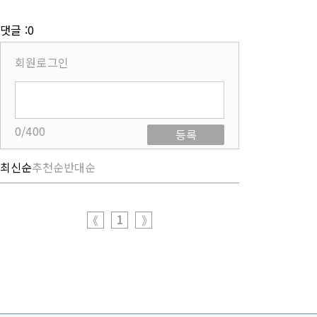
댓글 :0
회원로그인
0/400
등록
최신순
추천순
반대순
1
《
》