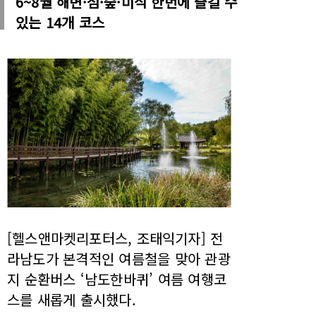
6~8월 해변·섬·숲·미식 한번에 즐길 수
있는 14개 코스
[헬스앤마켓리포터스, 조태익기자] 전
라남도가 본격적인 여름철을 맞아 관광
지 순환버스 ‘남도한바퀴’ 여름 여행코
스를 새롭게 출시했다.