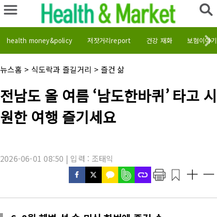
health money&policy
저잣거리report
건강 재화
보험이야기
채
뉴스홈
>
식도락과 즐길거리
>
즐건 삶
널
명
기
전남도 올 여름 ‘남도한바퀴’ 타고 
:
사
제
원한 여행 즐기세요
목
:
2026-06-01 08:50 | 입력 : 조태익