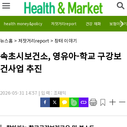
health money&policy
저잣거리report
건강 재화
보험이야기
채
뉴스홈
>
저잣거리report
>
장터 이야기
널
명
기
속초시보건소, 영유아-학교 구강보
:
사
제
건사업 추진
목
:
2026-05-31 14:57 | 입력 : 조태익