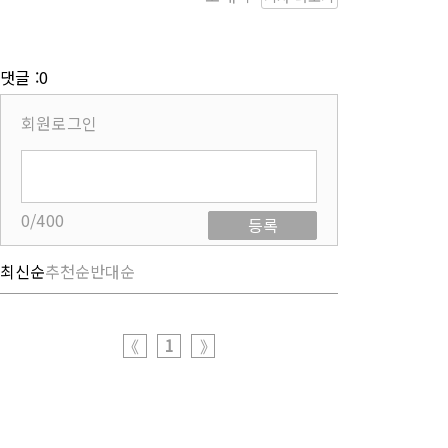
댓글 :0
회원로그인
0/400
등록
최신순
추천순
반대순
1
《
》