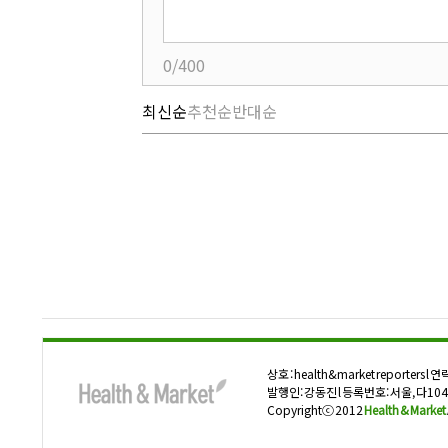
0/400
최신순
추천순
반대순
상호 : health&market reporters l 연
발행인: 강동진 l 등록번호: 서울, 다1047
Copyrightⓒ 2012
Health & Market