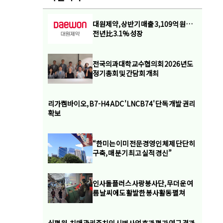
대원제약, 상반기 매출 3,109억 원…
전년比 3.1% 성장
전국의과대학교수협의회 2026년도
정기총회 및 간담회 개최
리가켐바이오, B7-H4 ADC 'LNCB74' 단독 개발 권리
확보
“한미는 이미 전문경영인 체제 단단히
구축, 매 분기 최고 실적 경신”
인사돌플러스 사랑봉사단, 무더운 여
름 날씨에도 활발한 봉사활동 펼쳐