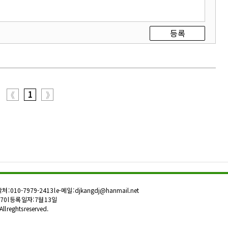
등록
1
《
》
락처 : 010-7979-2413 l e-메일 :
djkangdj@hanmail.net
0 l 등록 일자: 7월 13일
All reghts reserved.