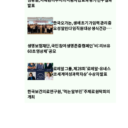
심평원, 치매관리주치의 시범사업 효과 평가 연구 결과
발표
한국오가논, 생애 초기 가임력 관리 중
요성 알린다 임직원 대상 생식건강·가
임력 보존 교육 실시
생명보험재단, 국민 참여 생명존중 캠페인 '비:리브유
60초 영상제' 공모
로레알 그룹, 제28회 ‘로레알-유네스
코 세계여성과학자상’ 수상자 발표
한국보건의료연구원, ‘먹는 알부민’ 주제로 원탁회의
개최