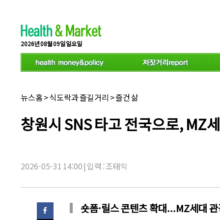
스
크
롤
이
동
2026년 08월 09일 일요일
상
태
바
채
뉴스홈
>
식도락과 즐길거리
>
즐건 삶
널
명:
기
창원시 SNS 타고 전국으로, M
사
제
목:
2026-05-31 14:00 | 입력 : 조태익
숏폼·릴스 콘텐츠 확대...MZ세대 