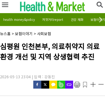
health money&policy
저잣거리report
건강 재화
보험이야기
채
뉴스홈
>
보험이야기
>
사회보험
널
명
기
심평원 인천본부, 의료취약지 의료
:
사
제
환경 개선 및 지역 상생협력 추진
목
:
2026-05-13 23:04 | 입력 : 강동진