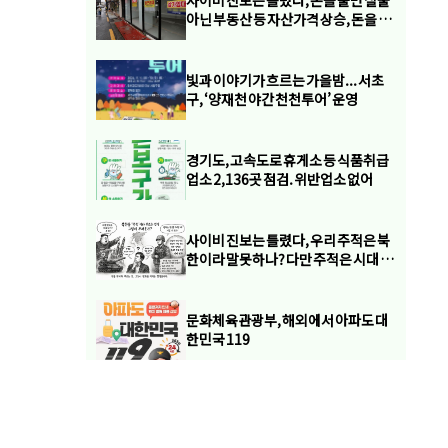
사이비 진보는 틀렸다, 돈을 풀면 실물
아닌 부동산 등 자산가격 상승, 돈을 쪼
이면 자산 아닌 실물 경제 파산
빛과 이야기가 흐르는 가을밤... 서초
구, ‘양재천 야간 천천투어’ 운영
경기도, 고속도로 휴게소 등 식품취급
업소 2,136곳 점검. 위반업소 없어
사이비 진보는 틀렸다, 우리 주적은 북
한이라 말못하나? 다만 주적은 시대 전
치 상화엥 따라 바뀔 수 있다
문화체육관광부, 해외에서 아파도 대
한민국 119