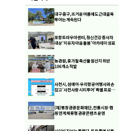
대구 중구, 뜨거운 여름에도 근대골목
투어는 계속된다
포항트라우마센터, 정신건강 종사자
대상 ‘치유자 마음 돌봄’ 아카데미 성료
농관원, 휴가철 축산물 원산지 위반
106개소 적발
사천시, 섬에어·우리항공여행사와 손
잡고 '사천사랑 시티투어' 특별 프로모
션 론칭
(재)평창관광문화재단, 전통시장·캠
핑 연계 체류형 관광콘텐츠 운영