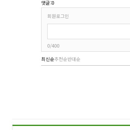
댓글 :0
회원로그인
0/400
최신순
추천순
반대순