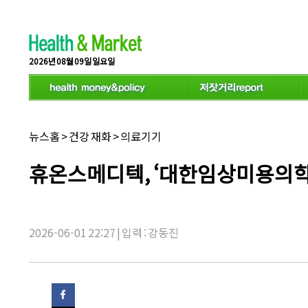
스
크
롤
이
동
2026년 08월 09일 일요일
상
태
바
채
뉴스홈
>
건강 재화
>
의료기기
널
명:
기
휴온스메디텍, ‘대한임상미용의학
사
제
목:
2026-06-01 22:27 | 입력 : 강동진