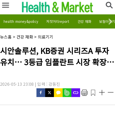
health money&policy
저잣거리report
건강 재화
보험이야기
채
뉴스홈
>
건강 재화
>
의료기기
널
명
기
시안솔루션, KB증권 시리즈A 투자
:
사
제
유치… 3등급 임플란트 시장 확장
목
:
발판 마련
2026-05-13 23:08 | 입력 : 강동진