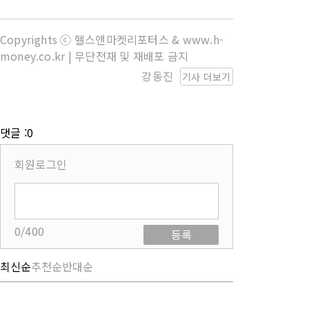
Copyrights ⓒ 헬스앤마켓리포터스 & www.h-
money.co.kr | 무단전재 및 재배포 금지
강동진
기사 더보기
댓글 :0
회원로그인
0/400
등록
최신순
추천순
반대순