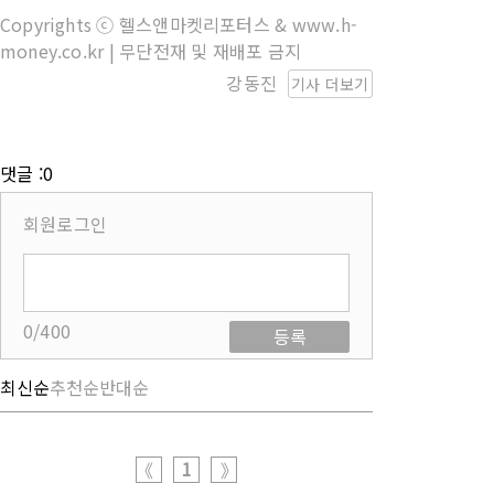
Copyrights ⓒ 헬스앤마켓리포터스 & www.h-
money.co.kr | 무단전재 및 재배포 금지
강동진
기사 더보기
댓글 :0
회원로그인
0/400
등록
최신순
추천순
반대순
1
《
》