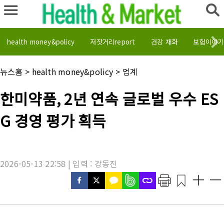
health money&policy
저잣거리report
건강 재화
보험이야기
채
뉴스홈
>
health money&policy
>
업계
널
명
기
한미약품, 2년 연속 글로벌 우수 ES
:
사
제
G 경영 평가 획득
목
:
2026-05-13 22:58 | 입력 : 강동진