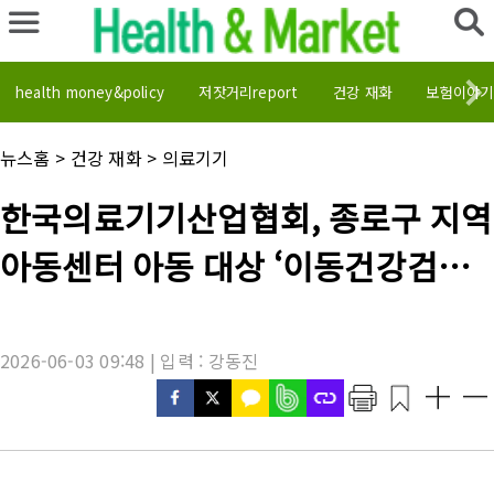
health money&policy
저잣거리report
건강 재화
보험이야기
채
뉴스홈
>
건강 재화
>
의료기기
널
명
기
한국의료기기산업협회, 종로구 지역
:
사
제
아동센터 아동 대상 ‘이동건강검진’
목
:
실시
2026-06-03 09:48 | 입력 : 강동진