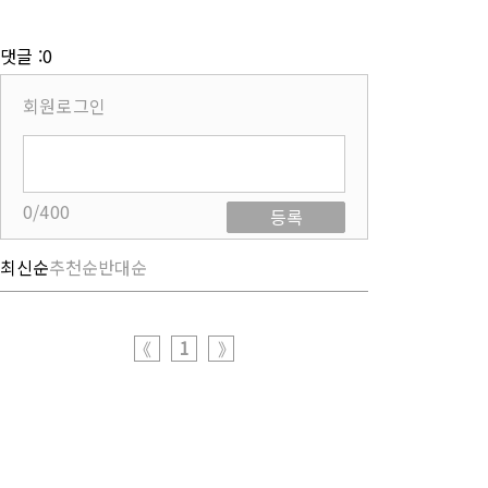
댓글 :0
회원로그인
0/400
등록
최신순
추천순
반대순
1
《
》