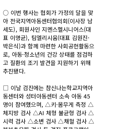
○ 이번 행사는 협회가 가정의 달을 맞
아 전국지역아동센터협의회(이사장 남
세도), 회원사인 지멘스헬시니어스(대
표 이명균), 팀엘리시움(대표 김원진·
박은식)과 함께 마련한 사회공헌활동으
로, 아동·청소년의 건강 상태를 점검하
고 질환의 조기 발견을 지원하기 위해
추진됐다.
□ 이날 검진에는 참신나는학교지역아
동센터와 성터아동센터 소속 아동 45
명이 참여했으며, △키·몸무게 측정 △
체지방 검사 △AI 체형 불균형 검사 △
시력 검사 △소변 검사 △채혈 검사 △