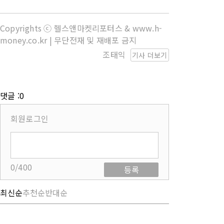
Copyrights ⓒ 헬스앤마켓리포터스 & www.h-
money.co.kr | 무단전재 및 재배포 금지
조태익
기사 더보기
댓글 :0
회원로그인
0/400
등록
최신순
추천순
반대순