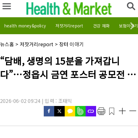
health money&policy
저잣거리report
건강 재화
보험이야기
채
뉴스홈
>
저잣거리report
>
장터 이야기
널
명
기
“담배, 생명의 15분을 가져갑니
:
사
제
다”…정읍시 금연 포스터 공모전 최
목
:
우수작 확정
2026-06-02 09:24 | 입력 : 조태익