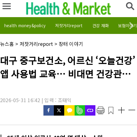
health money&policy
저잣거리report
건강 재화
보험이야기
채
뉴스홈
>
저잣거리report
>
장터 이야기
널
명
기
대구 중구보건소, 어르신 ‘오늘건강’
:
사
제
앱 사용법 교육… 비대면 건강관리
목
:
돕는다
2026-05-31 16:42 | 입력 : 조태익