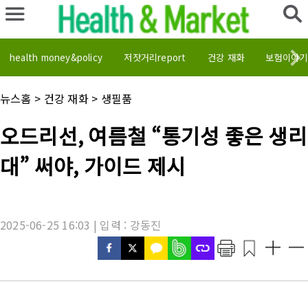
health money&policy
저잣거리report
건강 재화
보험이야기
채
뉴스홈
>
건강 재화
>
생필품
널
명
기
오드리선, 여름철 “통기성 좋은 생리
:
사
제
대” 써야, 가이드 제시
목
:
2025-06-25 16:03 | 입력 : 강동진