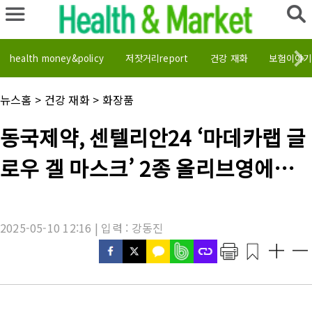
health money&policy
저잣거리report
건강 재화
보험이야기
채
뉴스홈
>
건강 재화
>
화장품
널
명
기
동국제약, 센텔리안24 ‘마데카랩 글
:
사
제
로우 겔 마스크’ 2종 올리브영에서
목
:
선봬
2025-05-10 12:16 | 입력 : 강동진