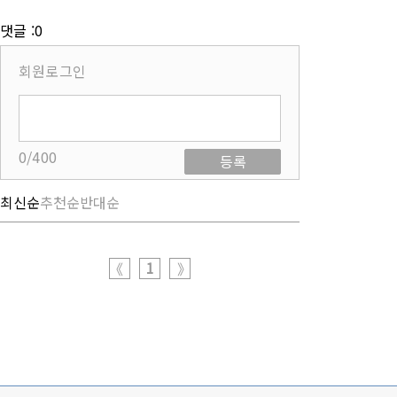
댓글 :0
회원로그인
0/400
등록
최신순
추천순
반대순
1
《
》