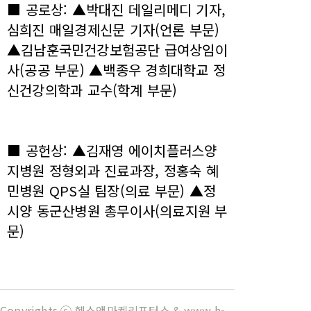
■ 공로상: ▲박대진 데일리메디 기자,
심희진 매일경제신문 기자(언론 부문)
▲김남훈국민건강보험공단 급여상임이
사(공공 부문) ▲백종우 경희대학교 정
신건강의학과 교수(학계 부문)
■ 공헌상: ▲김재영 에이치플러스양
지병원 정형외과 진료과장, 정홍숙 혜
민병원 QPS실 팀장(의료 부문) ▲정
시양 동군산병원 총무이사(의료지원 부
문)
Copyrights ⓒ 헬스앤마켓리포터스 & www.h-