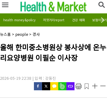
health money&policy
저잣거리report
건강 재화
보험이야기
채
뉴스홈
>
people
>
경사
널
명
기
올해 한미중소병원상 봉사상에 온누
:
사
제
리요양병원 이필순 이사장
목
:
2026-05-19 22:38 | 입력 : 강동진