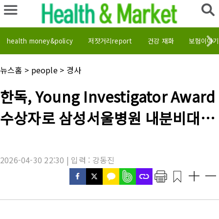
health money&policy
저잣거리report
건강 재화
보험이야기
채
뉴스홈
>
people
>
경사
널
명
기
한독, Young Investigator Award
:
사
제
수상자로 삼성서울병원 내분비대사
목
:
내과 김지윤 교수 선정
2026-04-30 22:30 | 입력 : 강동진