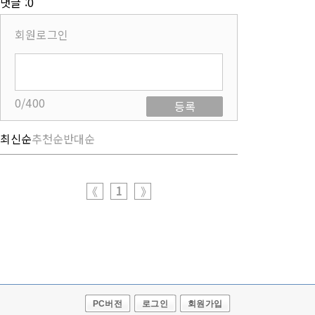
댓글 :0
회원로그인
0/400
등록
최신순
추천순
반대순
1
《
》
PC버전
로그인
회원가입