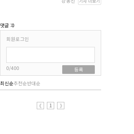
강동진
기사 더보기
댓글 :0
회원로그인
0/400
등록
최신순
추천순
반대순
1
《
》