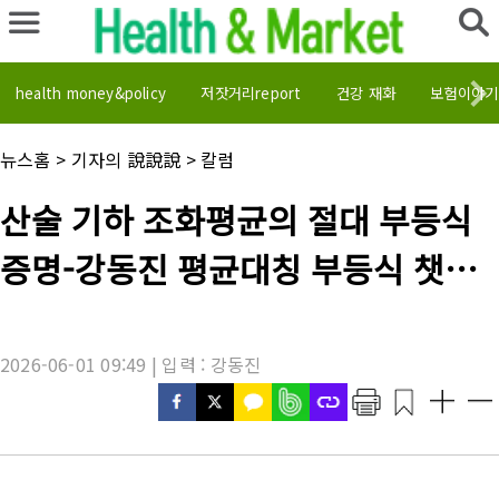
health money&policy
저잣거리report
건강 재화
보험이야기
채
뉴스홈
>
기자의 說說說
>
칼럼
널
명
기
산술 기하 조화평균의 절대 부등식
:
사
제
증명-강동진 평균대칭 부등식 챗GP
목
:
T, 교육적 해석적 독창성이 있어
2026-06-01 09:49 | 입력 : 강동진