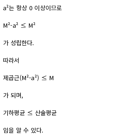
a²는 항상 0 이상이므로
M²-a² ≤ M²
가 성립한다.
따라서
제곱근(M²-a²) ≤ M
가 되며,
기하평균 ≤ 산술평균
임을 알 수 있다.