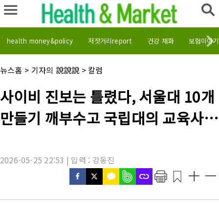
health money&policy
저잣거리report
건강 재화
보험이야기
채
뉴스홈
>
기자의 說說說
>
칼럼
널
명
기
사이비 진보는 틀렸다, 서울대 10개
:
사
제
만들기 깨부수고 국립대의 교육사다
목
:
리를 세워야
2026-05-25 22:53 | 입력 : 강동진