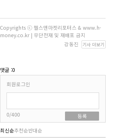
Copyrights ⓒ 헬스앤마켓리포터스 & www.h-
money.co.kr | 무단전재 및 재배포 금지
강동진
기사 더보기
댓글 :0
회원로그인
0/400
등록
최신순
추천순
반대순