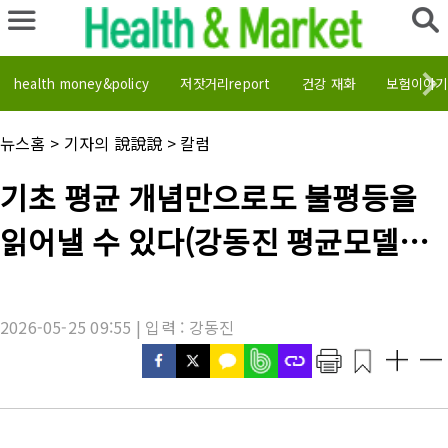
health money&policy
저잣거리report
건강 재화
보험이야기
채
뉴스홈
>
기자의 說說說
>
칼럼
널
명
기
기초 평균 개념만으로도 불평등을
:
사
제
읽어낼 수 있다(강동진 평균모델로
목
:
본 소득과 자산 격차)챗GPT,독창적
2026-05-25 09:55 | 입력 : 강동진