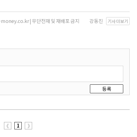
money.co.kr | 무단전재 및 재배포 금지
강동진
기사 더보기
등록
1
《
》