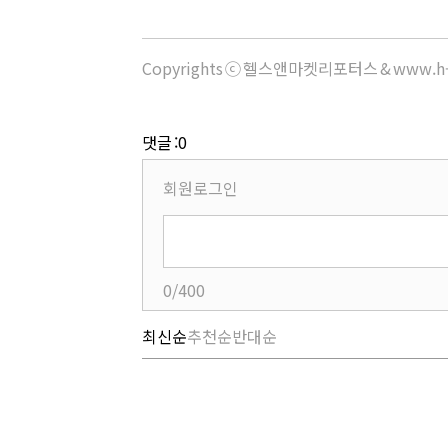
Copyrights ⓒ 헬스앤마켓리포터스 & www.h-
댓글 :0
회원로그인
0/400
최신순
추천순
반대순