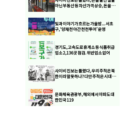
사이비 진보는 틀렸다, 돈을 풀면 실물
아닌 부동산 등 자산가격 상승, 돈을 쪼
이면 자산 아닌 실물 경제 파산
빛과 이야기가 흐르는 가을밤... 서초
구, ‘양재천 야간 천천투어’ 운영
경기도, 고속도로 휴게소 등 식품취급
업소 2,136곳 점검. 위반업소 없어
사이비 진보는 틀렸다, 우리 주적은 북
한이라 말못하나? 다만 주적은 시대 전
치 상화엥 따라 바뀔 수 있다
문화체육관광부, 해외에서 아파도 대
한민국 119