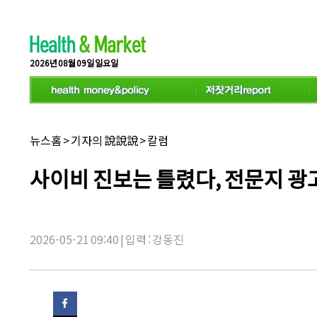
스
크
롤
이
동
2026년 08월 09일 일요일
상
태
바
채
뉴스홈
>
기자의 說說說
>
칼럼
널
명:
기
사이비 진보는 틀렸다, 전문지 광
사
제
목:
2026-05-21 09:40 | 입력 : 강동진