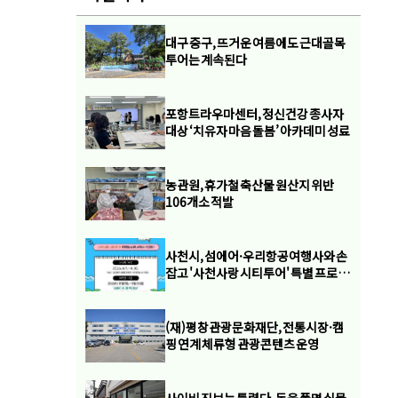
대구 중구, 뜨거운 여름에도 근대골목
투어는 계속된다
포항트라우마센터, 정신건강 종사자
대상 ‘치유자 마음 돌봄’ 아카데미 성료
농관원, 휴가철 축산물 원산지 위반
106개소 적발
사천시, 섬에어·우리항공여행사와 손
잡고 '사천사랑 시티투어' 특별 프로모
션 론칭
(재)평창관광문화재단, 전통시장·캠
핑 연계 체류형 관광콘텐츠 운영