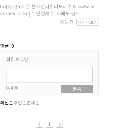
Copyrights ⓒ 헬스앤마켓리포터스 & www.h-
money.co.kr | 무단전재 및 재배포 금지
강동진
기사 더보기
댓글 :0
회원로그인
0/400
등록
최신순
추천순
반대순
1
《
》