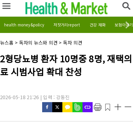
health money&policy
저잣거리report
건강 재화
보험이야기
채
뉴스홈
>
독자의 뉴스와 의견
>
독자 의견
널
명
기
2형당뇨병 환자 10명중 8명, 재택의
:
사
제
료 시범사업 확대 찬성
목
:
2026-05-18 21:26 | 입력 : 강동진