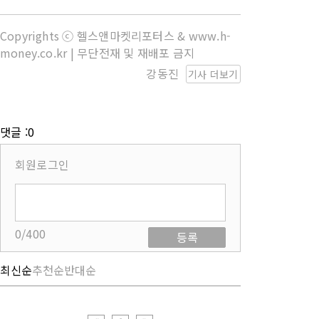
Copyrights ⓒ 헬스앤마켓리포터스 & www.h-
money.co.kr | 무단전재 및 재배포 금지
강동진
기사 더보기
댓글 :0
회원로그인
0/400
등록
최신순
추천순
반대순