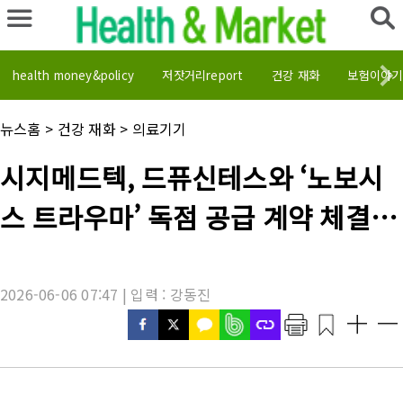
health money&policy
저잣거리report
건강 재화
보험이야기
채
뉴스홈
>
건강 재화
>
의료기기
널
명
기
시지메드텍, 드퓨신테스와 ‘노보시
:
사
제
스 트라우마’ 독점 공급 계약 체결…
목
:
글로벌 네트워크 기반 첫 해외 공급
성과
2026-06-06 07:47 | 입력 : 강동진