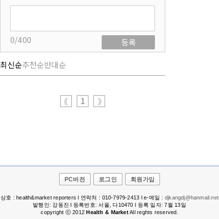
0/400
등록
최신순
추천순
반대순
1
《
》
PC버전
로그인
회원가입
상호 : health&market reporters l 연락처 : 010-7979-2413 l e-메일 :
djkangdj@hanmail.net
발행인: 강동진 l 등록번호: 서울, 다10470 l 등록 일자: 7월 13일
copyright ⓒ 2012
Health & Market
All reghts reserved.