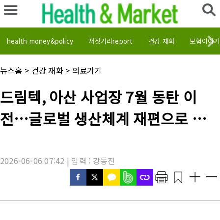
health money&policy
저잣거리report
건강 재화
보험이야기
채
뉴스홈
>
건강 재화
>
의료기기
널
명
기
드림텍, 아산 사업장 7월 동탄 이
:
사
제
전…글로벌 생산체계 재편으로 제조
목
:
효율·고객 대응력 강화
2026-06-06 07:42 | 입력 : 강동진