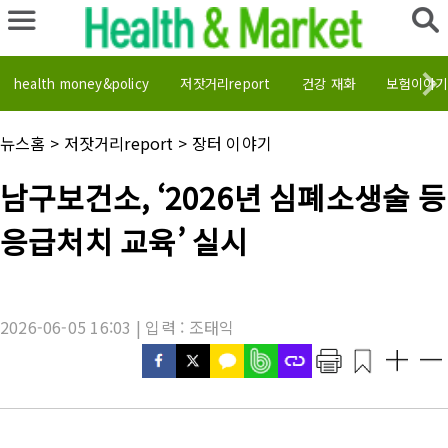
health money&policy
저잣거리report
건강 재화
보험이야기
채
뉴스홈
>
저잣거리report
>
장터 이야기
널
명
기
남구보건소, ‘2026년 심폐소생술 등
:
사
제
응급처치 교육’ 실시
목
:
2026-06-05 16:03 | 입력 : 조태익