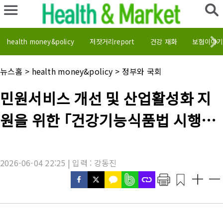
health money&policy
저잣거리report
건강 재화
보험이야기
채
뉴스홈
>
health money&policy
>
정부와 국회
널
명
기
민원서비스 개선 및 산업활성화 지
:
사
제
원을 위한 ｢건강기능식품법 시행규
목
:
칙｣ 개정 안내
2026-06-04 22:25 | 입력 : 강동진