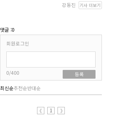
강동진
기사 더보기
댓글 :0
회원로그인
0/400
등록
최신순
추천순
반대순
1
《
》